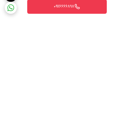
09116666898
برگشت به بالا
ارسال ویژه
پشتیبانی ۲۴ ساعته