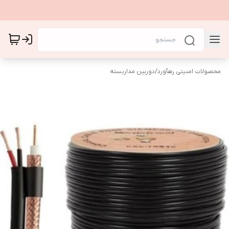
محصولات امنیتی رهآورد
/
دوربین مداربسته