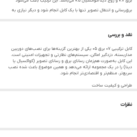
برق 0.7 و زوج دیتا/کواکسیال 0.5 می‌باشد. این ترکیب باعث می‌شود
برق‌رسانی و انتقال تصویر تنها با یک کابل انجام شود و دیگر نیازی به
سیم‌کشی مجزا نباشد.
نقد و بررسی
این کابل با روکش مقاوم PVC و مغزی مس یا نیم‌مس تولید می‌شود و
کابل ترکیبی ۰۷ برق ۰۵ یکی از بهترین گزینه‌ها برای نصب‌های دوربین
در نسخه‌های باکیفیت از شیلد و فویل استاندارد استفاده شده تا نویز و
مداربسته، دزدگیر اماکن، سیستم‌های نظارتی و تجهیزات امنیتی است.
افت کیفیت تصویر به حداقل برسد.
این کابل به‌صورت هم‌زمان رسانای برق و رسانای تصویر (کواکسیال یا
دیتا) را در یک مجموعه ارائه می‌دهد و همین موضوع باعث شده نصب
وجود دو مسیر مستقل برای برق و انتقال تصویر باعث شده این کابل
سریع‌تر، منظم‌تر و اقتصادی‌تر انجام شود.
بهترین انتخاب برای پروژه‌های دوربین مداربسته، دزدگیر اماکن، کرکره
طراحی و کیفیت ساخت
برقی و تجهیزات امنیتی باشد.
این کابل از سیم برق ۰.۷ و زوج دیتا یا کواکسیال ۰.۵ تشکیل شده است.
سیم‌های برق با مغزی تمام‌مس یا نیم‌مس تولید می‌شوند و در
نظرات
ویژگی‌ها و مزایا
نسخه‌های مرغوب، شیلد و فویل مناسب برای کاهش نویز نیز به‌کار رفته
است.
روکش PVC مقاوم در برابر سایش، حرارت و شرایط محیطی طول عمر
انتقال هم‌زمان برق + تصویر با یک کابل
بالای کابل را تضمین می‌کند.