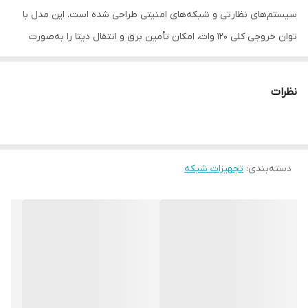
سیستم‌های نظارتی و شبکه‌های امنیتی طراحی شده است. این مدل با
توان خروجی کلی 120 وات، امکان تأمین برق و انتقال دیتا را به‌صورت
همزمان از طریق کابل شبکه فراهم می‌کند؛ بنابراین نیازی به آداپتور
جداگانه برای هر دستگاه نخواهید داشت.
نظرات
این سوئیچ گزینه‌ای ایده‌آل برای اتصال دوربین‌های IP، اکسس پوینت،
تلفن تحت شبکه و سایر تجهیزات POE محسوب می‌شود. طراحی صنعتی
و بدنه مقاوم آن باعث عملکرد پایدار در استفاده طولانی‌مدت می‌شود و
دسته‌بندی
:
تجهیزات شبکه
برای نصب در فروشگاه‌ها، دفاتر، ساختمان‌های مسکونی و پروژه‌های
نظارتی کاملاً مناسب است.
مدل EL-1SBL082BP-120W با پشتیبانی از استانداردهای POE رایج، نصب
سریع و بدون دردسر (Plug & Play) را فراهم کرده و برای نصاب‌های
حرفه‌ای یک انتخاب مطمئن و اقتصادی به شمار می‌رود.
ویژگی‌های کلیدی:
دارای 8 پورت POE