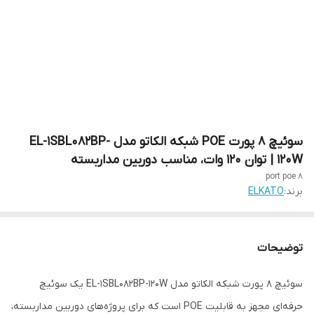
سوئیچ 8 پورت POE شبکه الکاتو مدل EL-1SBL082BP-
120W | توان 120 وات، مناسب دوربین مداربسته
8 port poe
برند:
ELKATO
توضیحات
سوئیچ 8 پورت شبکه الکاتو مدل EL-1SBL082BP-120W یک سوئیچ
حرفه‌ای مجهز به قابلیت POE است که برای پروژه‌های دوربین مداربسته،