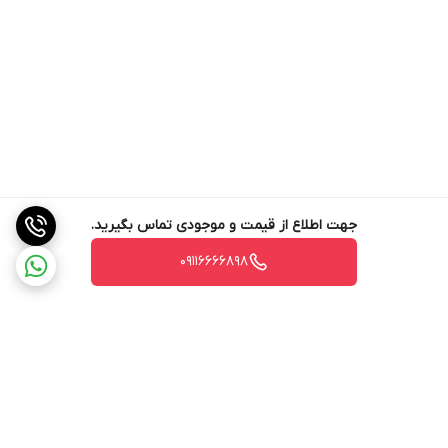
جهت اطلاع از قیمت و موجودی تماس بگیرید.
09116666898