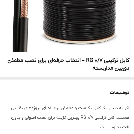
کابل ترکیبی RG 0/7 – انتخاب حرفه‌ای برای نصب مطمئن
دوربین مداربسته
توضیحات
اگر به دنبال یک کابل باکیفیت و مطمئن برای اجرای پروژه‌های نظارتی
هستید، کابل ترکیبی RG 0/7 بهترین گزینه برای نصب اصولی و بدون
افت تصویر است.