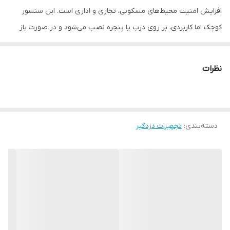
افزایش امنیت محیط‌های مسکونی، تجاری و اداری است. این سنسور
کوچک اما کاربردی، بر روی درب یا پنجره نصب می‌شود و در صورت باز
شدن غیرمجاز، بلافاصله سیگنال هشدار را به پنل مرکزی دزدگیر ارسال
می‌کند.
نظرات
این مگنت از دو بخش اصلی (سنسور و آهنربا) تشکیل شده است که در
حالت بسته بودن درب یا پنجره در کنار یکدیگر قرار می‌گیرند. به محض
جدا شدن این دو قطعه، مدار قطع شده و سیستم دزدگیر فعال می‌شود.
دسته‌بندی
:
تجهیزات دزدگیر
✅ ویژگی‌های مگنت سیمی دزدگیر
مناسب برای انواع دزدگیر اماکن سیمی
نصب آسان روی درب و پنجره چوبی، فلزی و UPVC
عملکرد دقیق و سریع در تشخیص باز شدن
مصرف انرژی بسیار پایین
بدنه مقاوم و طول عمر بالا
قابلیت نصب روکار