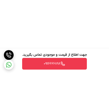
جهت اطلاع از قیمت و موجودی تماس بگیرید.
09116666898