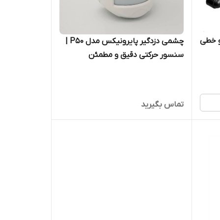
ری — دو خطی
چشمی دزدگیر پایرونیکس مدل P50 |
سنسور حرکتی دقیق و مطمئن
تماس بگیرید