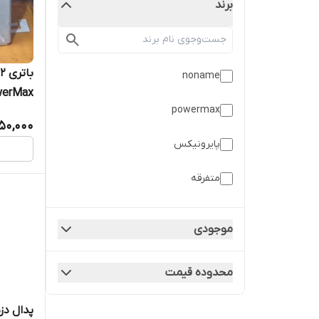
برند
noname
erMax
powermax
350,000
پایرونیکس
متفرقه
موجودی
محدوده قیمت
پدال دز